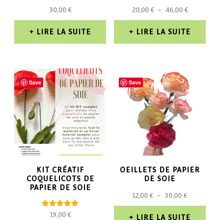
PLAGE
30,00
€
20,00
€
–
46,00
€
DE
PRIX :
LIRE LA SUITE
LIRE LA SUITE
20,00 €
À
46,00 €
Save
Save
KIT CRÉATIF
OEILLETS DE PAPIER
COQUELICOTS DE
DE SOIE
PAPIER DE SOIE
PLAGE
12,00
€
–
30,00
€
DE
Note
19,00
€
PRIX :
LIRE LA SUITE
5.00