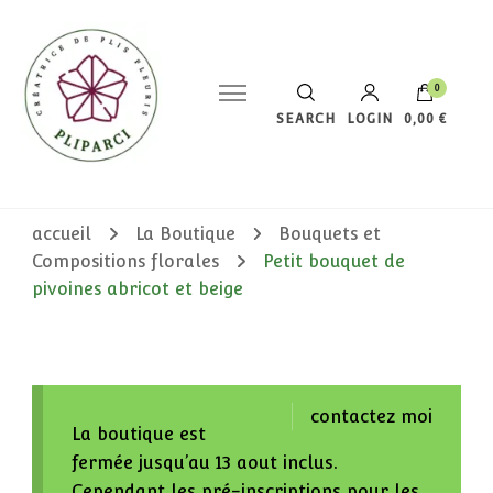
0
SEARCH
LOGIN
0,00 €
Votre panier est vide.
accueil
La Boutique
Bouquets et
Compositions florales
Petit bouquet de
pivoines abricot et beige
contactez moi
La boutique est
fermée jusqu’au 13 aout inclus.
Cependant les pré-inscriptions pour les