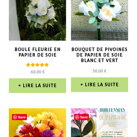
BOULE FLEURIE EN
BOUQUET DE PIVOINES
PAPIER DE SOIE
DE PAPIER DE SOIE
BLANC ET VERT
50,00
€
Note
60,00
€
5.00
sur 5
LIRE LA SUITE
LIRE LA SUITE
Save
Save