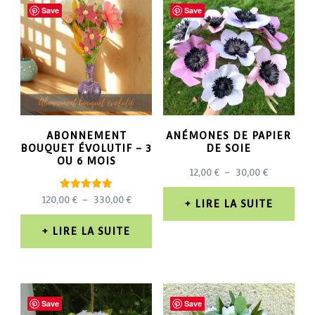
Save
Save
ABONNEMENT
ANÉMONES DE PAPIER
BOUQUET ÉVOLUTIF – 3
DE SOIE
OU 6 MOIS
PLAGE
12,00
€
–
30,00
€
DE
Note
PLAGE
120,00
€
–
330,00
€
PRIX :
LIRE LA SUITE
5.00
DE
12,00 €
sur 5
PRIX :
À
LIRE LA SUITE
120,00 €
30,00 €
À
330,00 €
Save
Save