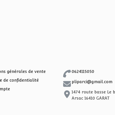
ons générales de vente
0624115050
e de confidentialité
pliparci@gmail.com
mpte
1474 route basse Le 
Arsac 16410 GARAT