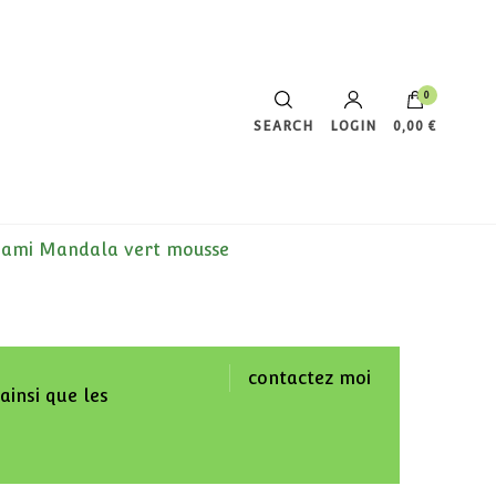
0
SEARCH
LOGIN
0,00 €
Votre panier est vide.
gami Mandala vert mousse
contactez moi
ainsi que les
.