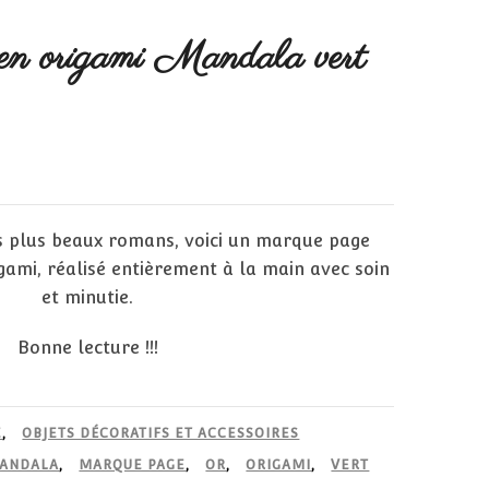
n origami Mandala vert
 plus beaux romans, voici un marque page
igami, réalisé entièrement à la main avec soin
et minutie.
Bonne lecture !!!
E
,
OBJETS DÉCORATIFS ET ACCESSOIRES
ANDALA
,
MARQUE PAGE
,
OR
,
ORIGAMI
,
VERT