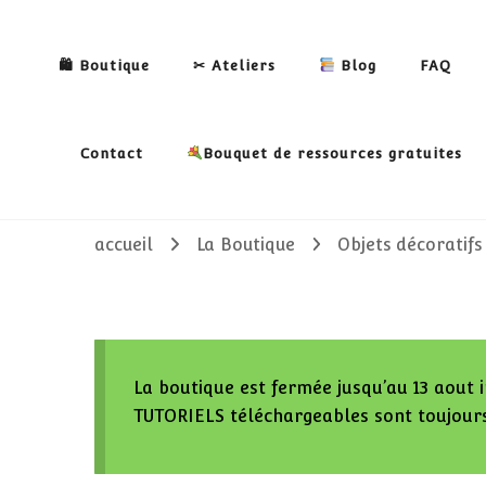
🛍 Boutique
✂ Ateliers
Blog
FAQ
Contact
Bouquet de ressources gratuites
accueil
La Boutique
Objets décoratifs
La boutique est fermée jusqu’au 13 aout i
TUTORIELS téléchargeables sont toujours