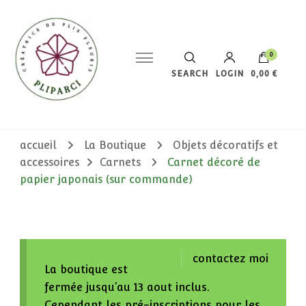
0
SEARCH
LOGIN
0,00 €
Votre panier est vide.
accueil
La Boutique
Objets décoratifs et
accessoires
Carnets
Carnet décoré de
papier japonais (sur commande)
contactez moi
La boutique est
fermée jusqu’au 13 aout inclus.
Cependant les pré-inscriptions pour les