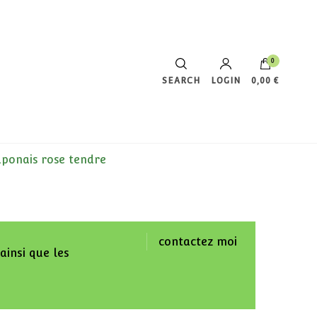
0
SEARCH
LOGIN
0,00 €
Votre panier est vide.
aponais rose tendre
contactez moi
ainsi que les
.