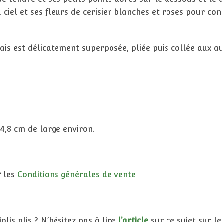
ciel et ses fleurs de cerisier blanches et roses pour con
ais est délicatement superposée, pliée puis collée aux 
14,8 cm de large environ.
r
les
Conditions générales de vente
lis plis ? N’hésitez pas à lire
l’article
sur ce sujet sur le