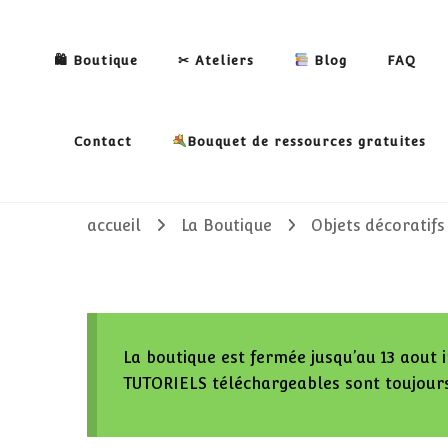
🛍 Boutique
✂ Ateliers
Blog
FAQ
Contact
Bouquet de ressources gratuites
accueil
La Boutique
Objets décoratifs
La boutique est fermée jusqu’au 13 aout i
TUTORIELS téléchargeables sont toujours