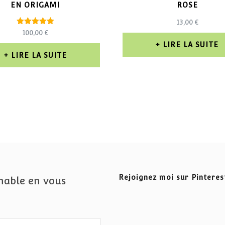
EN ORIGAMI
ROSE
13,00
€
Note
100,00
€
5.00
LIRE LA SUITE
sur 5
LIRE LA SUITE
Rejoignez moi sur Pinteres
nable en vous