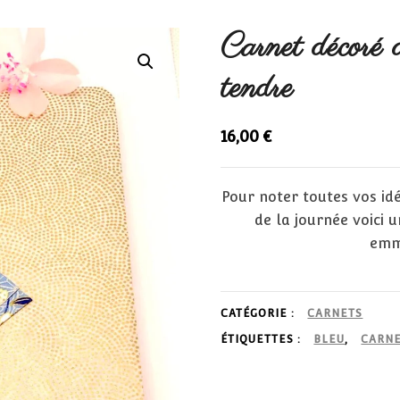
Carnet décoré d
tendre
16,00
€
Pour noter toutes vos idé
de la journée voici u
emm
CATÉGORIE :
CARNETS
ÉTIQUETTES :
BLEU
,
CARN