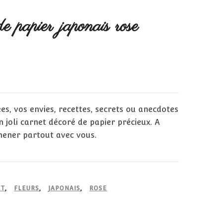
e papier japonais rose
es, vos envies, recettes, secrets ou anecdotes
n joli carnet décoré de papier précieux. A
ener partout avec vous.
ET
,
FLEURS
,
JAPONAIS
,
ROSE