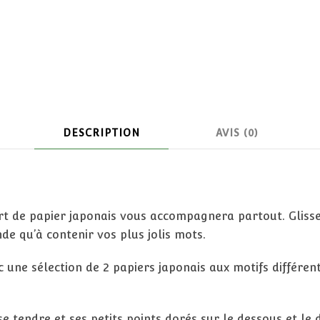
DESCRIPTION
AVIS (0)
ert de papier japonais vous accompagnera partout. Glisse
e qu’à contenir vos plus jolis mots.
c une sélection de 2 papiers japonais aux motifs différen
e tendre et ses petits points dorés sur le dessous et le 