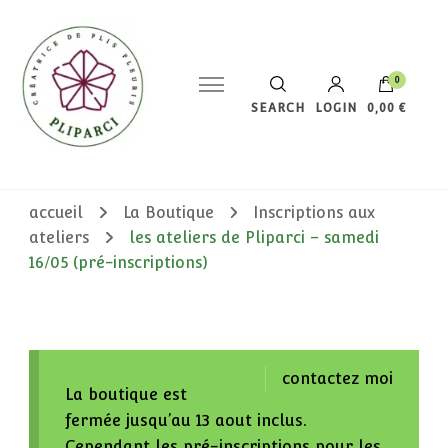
0
SEARCH
LOGIN
0,00 €
Votre panier est vide.
accueil
La Boutique
Inscriptions aux
ateliers
les ateliers de Pliparci – samedi
16/05 (pré-inscriptions)
contactez moi
La boutique est
fermée jusqu’au 13 aout inclus.
Cependant les pré-inscriptions pour les