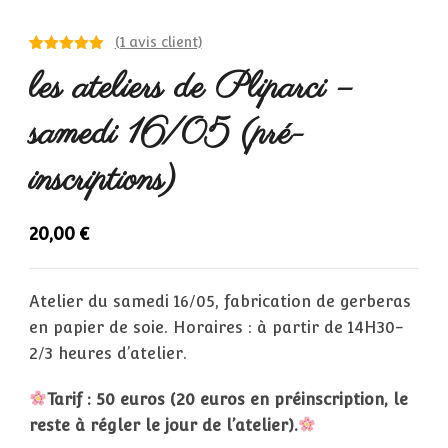
(
1
avis client)
Noté
1
5.00
les ateliers de Pliparci –
sur 5
basé sur
notation
samedi 16/05 (pré-
client
inscriptions)
20,00
€
Atelier du samedi 16/05, fabrication de gerberas
en papier de soie. Horaires : à partir de 14H30-
2/3 heures d’atelier.
Tarif : 50 euros (20 euros en préinscription, le
reste à régler le jour de l’atelier).