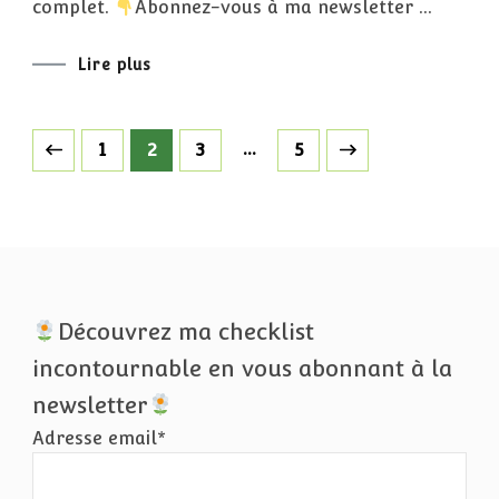
SOIE
complet.
Abonnez-vous à ma newsletter …
Lire plus
Pagination
Page
Page
Page
…
Page
1
2
3
5
des
publications
Découvrez ma checklist
incontournable en vous abonnant à la
newsletter
Adresse email*