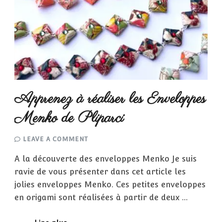
Apprenez à réaliser les Enveloppes
Menko de Pliparci
ON
LEAVE A COMMENT
APPRENEZ
À
A la découverte des enveloppes Menko Je suis
RÉALISER
LES
ravie de vous présenter dans cet article les
ENVELOPPES
MENKO
jolies enveloppes Menko. Ces petites enveloppes
DE
PLIPARCI
en origami sont réalisées à partir de deux …