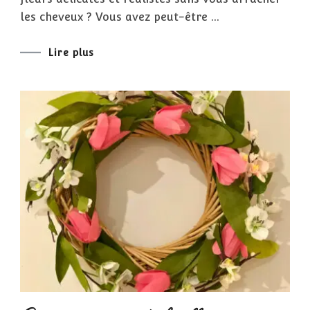
EN
CRÉATION
les cheveux ? Vous avez peut-être …
DE
FLEURS
EN
PAPIER
Lire plus