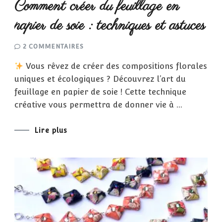
Comment créer du feuillage en
papier de soie : techniques et astuces
SUR
2 COMMENTAIRES
COMMENT
CRÉER
Vous rêvez de créer des compositions florales
DU
FEUILLAGE
uniques et écologiques ? Découvrez l’art du
EN
PAPIER
feuillage en papier de soie ! Cette technique
DE
SOIE
créative vous permettra de donner vie à …
:
TECHNIQUES
ET
ASTUCES
Lire plus