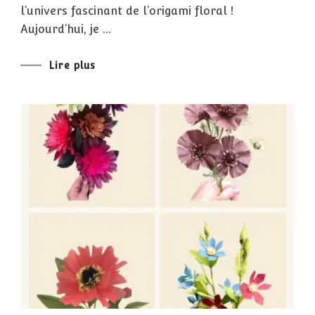
DES
l’univers fascinant de l’origami floral !
FLEURS
EN
Aujourd’hui, je …
ORIGAMI
Lire plus