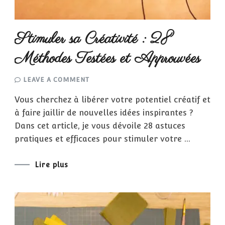
Stimuler sa Créativité : 28
Méthodes Testées et Approuvées
ON
LEAVE A COMMENT
STIMULER
SA
Vous cherchez à libérer votre potentiel créatif et
CRÉATIVITÉ
:
à faire jaillir de nouvelles idées inspirantes ?
28
MÉTHODES
Dans cet article, je vous dévoile 28 astuces
TESTÉES
ET
pratiques et efficaces pour stimuler votre …
APPROUVÉES
Lire plus