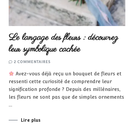
Le langage des fleurs : découvrez
leur symbolique cachée
SUR
2 COMMENTAIRES
LE
LANGAGE
Avez-vous déjà reçu un bouquet de fleurs et
DES
FLEURS
ressenti cette curiosité de comprendre leur
:
DÉCOUVREZ
signification profonde ? Depuis des millénaires,
LEUR
SYMBOLIQUE
les fleurs ne sont pas que de simples ornements
CACHÉE
…
Lire plus