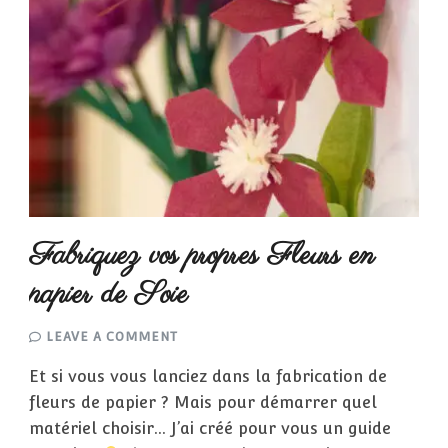
Fabriquez vos propres Fleurs en
papier de Soie
ON
LEAVE A COMMENT
FABRIQUEZ
VOS
Et si vous vous lanciez dans la fabrication de
PROPRES
FLEURS
fleurs de papier ? Mais pour démarrer quel
EN
PAPIER
matériel choisir… J’ai créé pour vous un guide
DE