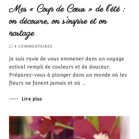
Mes « Coup de Cœur » de l’été :
on découvre, on s’inspire et on
partage
SUR
4 COMMENTAIRES
MES
« COUP
Je suis ravie de vous emmener dans un voyage
DE
CŒUR »
estival rempli de couleurs et de douceur.
DE
L’ÉTÉ
Préparez-vous à plonger dans un monde où les
:
ON
fleurs ne fanent jamais et où …
DÉCOUVRE,
ON
S’INSPIRE
ET
Lire plus
ON
PARTAGE