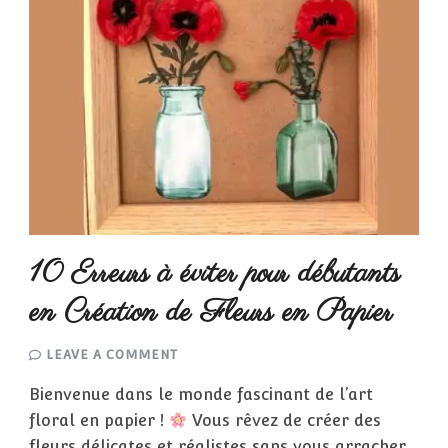
10 Erreurs à éviter pour débutants
en Création de Fleurs en Papier
ON
LEAVE A COMMENT
10
ERREURS
Bienvenue dans le monde fascinant de l’art
À
ÉVITER
floral en papier !
Vous rêvez de créer des
POUR
DÉBUTANTS
fleurs délicates et réalistes sans vous arracher