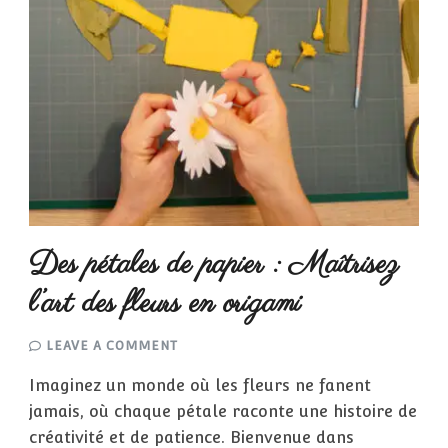
Des pétales de papier : Maîtrisez
l’art des fleurs en origami
ON
LEAVE A COMMENT
DES
PÉTALES
Imaginez un monde où les fleurs ne fanent
DE
PAPIER
jamais, où chaque pétale raconte une histoire de
:
MAÎTRISEZ
créativité et de patience. Bienvenue dans
L’ART