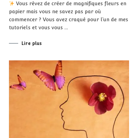
Vous rêvez de créer de magnifiques fleurs en
AU
MIEUX
papier mais vous ne savez pas par où
MES
TUTORIELS
commencer ? Vous avez craqué pour l’un de mes
DE
FLEURS
tutoriels et vous vous …
EN
PAPIER.
Lire plus