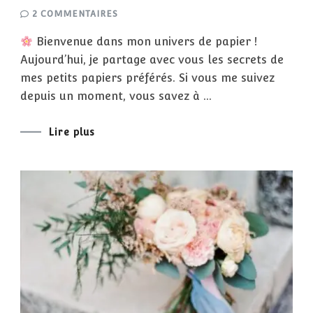
SUR
2 COMMENTAIRES
LES
SECRETS
Bienvenue dans mon univers de papier !
DE
MES
Aujourd’hui, je partage avec vous les secrets de
P’TITS
PAPIERS,
mes petits papiers préférés. Si vous me suivez
VOUS
SAUREZ
depuis un moment, vous savez à …
TOUT
Lire plus