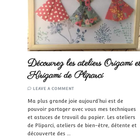
Découvrez les ateliers Origami e
Kirigami de Pliparci
ON
LEAVE A COMMENT
DÉCOUVREZ
LES
Ma plus grande joie aujourd’hui est de
ATELIERS
ORIGAMI
pouvoir partager avec vous mes techniques
ET
KIRIGAMI
et astuces de travail du papier. Les ateliers
DE
PLIPARCI
de Pliparci, ateliers de bien-être, détente et
découverte des …