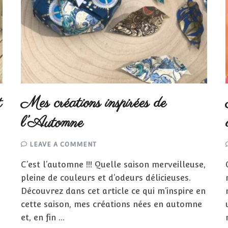
t
Mes créations inspirées de
l’Automne
ON
LEAVE A COMMENT
MES
CRÉATIONS
C’est l’automne !!! Quelle saison merveilleuse,
INSPIRÉES
DE
pleine de couleurs et d’odeurs délicieuses.
L’AUTOMNE
Découvrez dans cet article ce qui m’inspire en
cette saison, mes créations nées en automne
et, en fin …