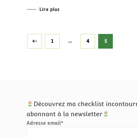
Lire plus
Pagination
Page
…
Page
Page
1
4
5
des
publications
Découvrez ma checklist incontour
abonnant à la newsletter
Adresse email*