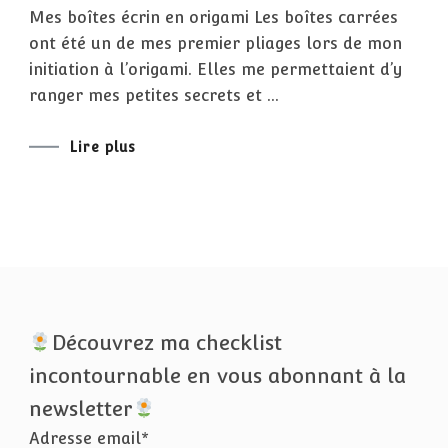
BOÎTES
Mes boîtes écrin en origami Les boîtes carrées
EN
ORIGAMI
ont été un de mes premier pliages lors de mon
?
MAIS
initiation à l’origami. Elles me permettaient d’y
POUR
QUOI
ranger mes petites secrets et …
FAIRE
?
Lire plus
Découvrez ma checklist
incontournable en vous abonnant à la
newsletter
Adresse email*