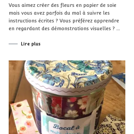
FLEURS
Vous aimez créer des fleurs en papier de soie
EN
PAPIER
mais vous avez parfois du mal à suivre les
DE
SOIE
instructions écrites ? Vous préférez apprendre
:
TOUS
en regardant des démonstrations visuelles ? …
MES
TUTORIELS
VIDÉO
Lire plus