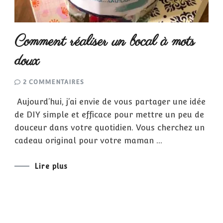
Comment réaliser un bocal à mots
doux
SUR
2 COMMENTAIRES
COMMENT
RÉALISER
Aujourd’hui, j’ai envie de vous partager une idée
UN
BOCAL
de DIY simple et efficace pour mettre un peu de
À
MOTS
douceur dans votre quotidien. Vous cherchez un
DOUX
cadeau original pour votre maman …
Lire plus