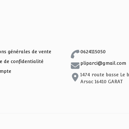
ons générales de vente
0624115050
e de confidentialité
pliparci@gmail.com
mpte
1474 route basse Le 
Arsac 16410 GARAT