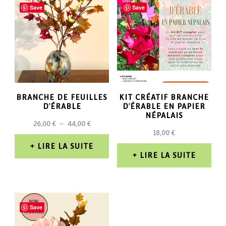
Save
Save
BRANCHE DE FEUILLES
KIT CRÉATIF BRANCHE
D’ÉRABLE
D’ÉRABLE EN PAPIER
NÉPALAIS
PLAGE
26,00
€
–
44,00
€
18,00
€
DE
PRIX :
LIRE LA SUITE
26,00 €
LIRE LA SUITE
À
44,00 €
Save