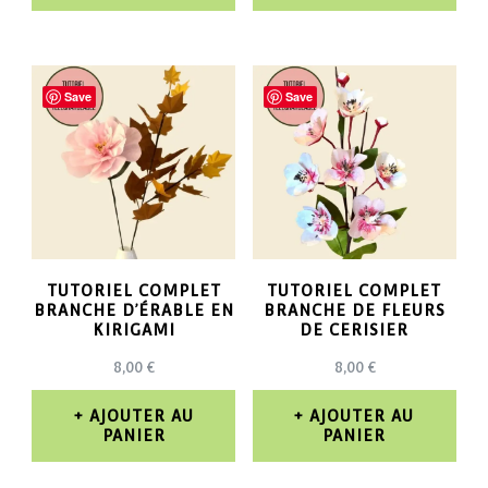
À
Ce
44,00 €
produit
a
Save
Save
plusieurs
variations.
Les
options
peuvent
TUTORIEL COMPLET
TUTORIEL COMPLET
BRANCHE D’ÉRABLE EN
BRANCHE DE FLEURS
être
KIRIGAMI
DE CERISIER
choisies
8,00
€
8,00
€
sur
AJOUTER AU
AJOUTER AU
la
PANIER
PANIER
page