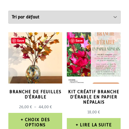
Save
Save
BRANCHE DE FEUILLES
KIT CRÉATIF BRANCHE
D’ÉRABLE
D’ÉRABLE EN PAPIER
NÉPALAIS
PLAGE
26,00
€
–
44,00
€
18,00
€
DE
PRIX :
CHOIX DES
26,00 €
OPTIONS
LIRE LA SUITE